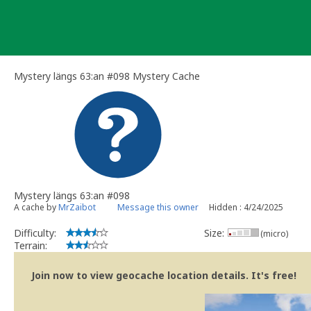
Skip
to
content
Mystery längs 63:an #098 Mystery Cache
Mystery längs 63:an #098
A cache by
MrZaibot
Message this owner
Hidden : 4/24/2025
Difficulty:
Size:
(micro)
Terrain:
Join now to view geocache location details. It's free!