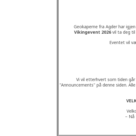
Geokaperne fra Agder har igjen 
Vikingevent 2026
vil ta deg t
Eventet vil v
Vi vil etterhvert som tiden g
"Announcements" på denne siden. All
VEL
Velk
– Nå 