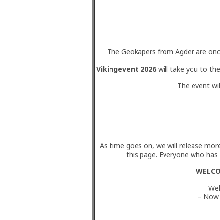
The Geokapers from Agder are once 
Vikingevent 2026
will take you to th
The event wi
As time goes on, we will release mo
this page. Everyone who has
WELCO
Wel
– Now 