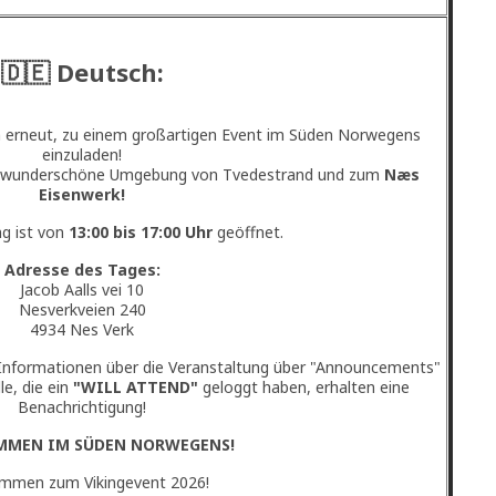
🇩🇪 Deutsch:
h erneut, zu einem großartigen Event im Süden Norwegens
einzuladen!
ie wunderschöne Umgebung von Tvedestrand und zum
Næs
Eisenwerk!
ng ist von
13:00 bis 17:00 Uhr
geöffnet.
Adresse des Tages:
Jacob Aalls vei 10
Nesverkveien 240
4934 Nes Verk
 Informationen über die Veranstaltung über "Announcements"
le, die ein
"WILL ATTEND"
geloggt haben, erhalten eine
Benachrichtigung!
MMEN IM SÜDEN NORWEGENS!
ommen zum Vikingevent 2026!