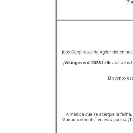
– Zu
¡Los Geopiratas de Agder tienen nuev
¡Vikingevent 2026
te llevará a los
El evento es
A medida que se acerque la fecha,
"Announcements" en esta página. ¡T