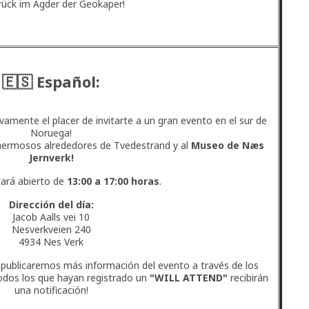
rück im Agder der Geokaper!
🇪🇸 Español:
amente el placer de invitarte a un gran evento en el sur de
Noruega!
 hermosos alrededores de Tvedestrand y al
Museo de Næs
Jernverk!
tará abierto de
13:00 a 17:00 horas
.
Dirección del día:
Jacob Aalls vei 10
Nesverkveien 240
4934 Nes Verk
 publicaremos más información del evento a través de los
odos los que hayan registrado un
"WILL ATTEND"
recibirán
una notificación!