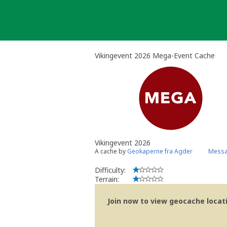
Skip
to
content
Vikingevent 2026 Mega-Event Cache
Vikingevent 2026
A cache by
Geokaperne fra Agder
Messa
Difficulty:
Terrain:
Join now to view geocache locatio