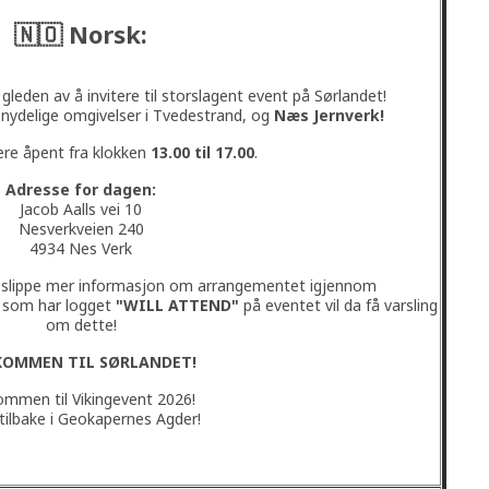
🇳🇴 Norsk:
gleden av å invitere til storslagent event på Sørlandet!
il nydelige omgivelser i Tvedestrand, og
Næs Jernverk!
ære åpent fra klokken
13.00 til 17.00
.
Adresse for dagen:
Jacob Aalls vei 10
Nesverkveien 240
4934 Nes Verk
år slippe mer informasjon om arrangementet igjennom
e som har logget
"WILL ATTEND"
på eventet vil da få varsling
om dette!
KOMMEN TIL SØRLANDET!
ommen til Vikingevent 2026!
tilbake i Geokapernes Agder!