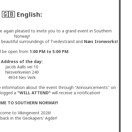
🇬🇧 English:
again pleased to invite you to a grand event in Southern
Norway!
e beautiful surroundings of Tvedestrand and
Næs Ironworks!
ll be open from
1:00 PM to 5:00 PM
.
Address of the day:
Jacob Aalls vei 10
Nesverkveien 240
4934 Nes Verk
re information about the event through "Announcements" on
 logged a
"WILL ATTEND"
will receive a notification!
ME TO SOUTHERN NORWAY!
come to Vikingevent 2026!
back in the Geokapers' Agder!