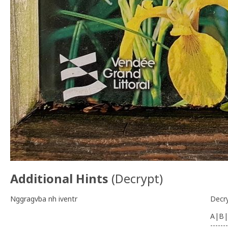
Additional Hints
(
Decrypt
)
Nggragvba nh iventr
Decr
A|B|
-------