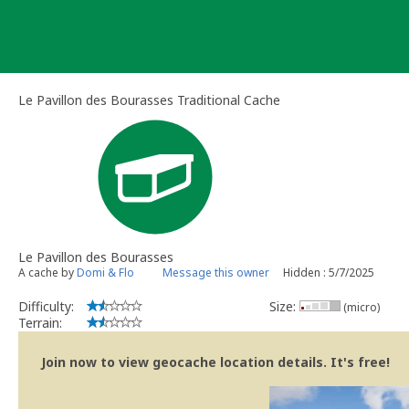
Skip
to
content
Le Pavillon des Bourasses Traditional Cache
Le Pavillon des Bourasses
A cache by
Domi & Flo
Message this owner
Hidden : 5/7/2025
Difficulty:
Size:
(micro)
Terrain:
Join now to view geocache location details. It's free!