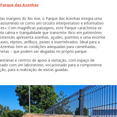
Parque das Azenhas
as margens do Rio Ave, o Parque das Azenhas integra uma
, assumindo-se como um circuito interpretativo e informativo
tes». Com magníficas paisagens, este Parque caracteriza-se
a calma e tranquilidade que transmite. Rico em património
ua extensão apresenta azenhas, açudes, pontões e uma enorme
es, répteis, anfíbios, peixes e invertebrados. Ideal para a
das Azenhas tem as condições adequadas para caminhadas,
otinetas – que podem ser alugadas no próprio parque.
anitárias e centros de apoio à visitação, com espaço de
uipado com um laboratório, vocacionado para a componente
ão, para a realização de visitas guiadas.