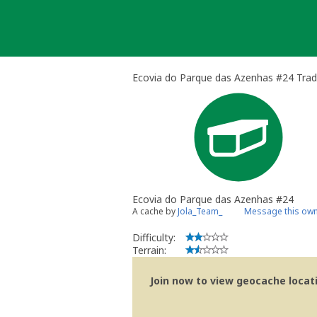
Skip
to
content
Ecovia do Parque das Azenhas #24 Trad
Ecovia do Parque das Azenhas #24
A cache by
Jola_Team_
Message this ow
Difficulty:
Terrain:
Join now to view geocache locatio