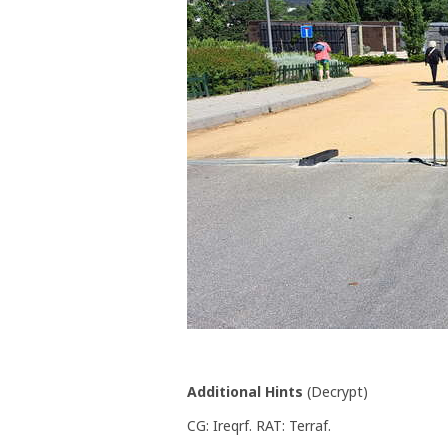
Additional Hints
(
Decrypt
)
CG: Ireqrf. RAT: Terraf.