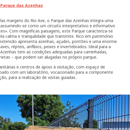
Parque das Azenhas
as margens do Rio Ave, o Parque das Azenhas integra uma
, assumindo-se como um circuito interpretativo e informativo
tes». Com magníficas paisagens, este Parque caracteriza-se
a calma e tranquilidade que transmite. Rico em património
ua extensão apresenta azenhas, açudes, pontões e uma enorme
es, répteis, anfíbios, peixes e invertebrados. Ideal para a
das Azenhas tem as condições adequadas para caminhadas,
otinetas – que podem ser alugadas no próprio parque.
anitárias e centros de apoio à visitação, com espaço de
uipado com um laboratório, vocacionado para a componente
ão, para a realização de visitas guiadas.