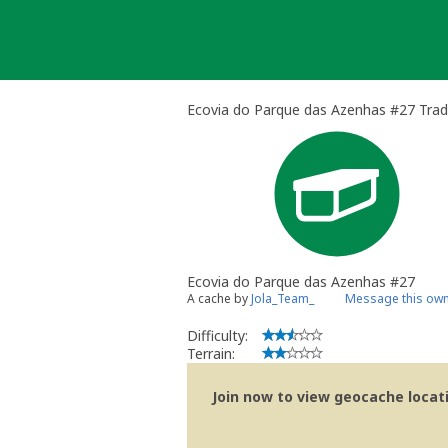
Skip
to
content
Ecovia do Parque das Azenhas #27 Trad
Ecovia do Parque das Azenhas #27
A cache by
Jola_Team_
Message this ow
Difficulty:
Terrain:
Join now to view geocache locatio