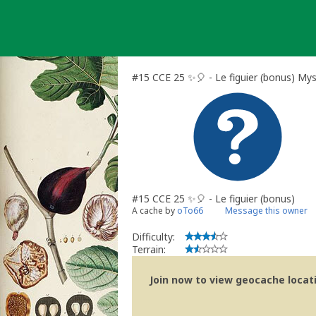
Skip
to
content
#15 CCE 25 ✨🎈 - Le figuier (bonus) My
#15 CCE 25 ✨🎈 - Le figuier (bonus)
A cache by
oTo66
Message this owner
Difficulty:
Terrain:
Join now to view geocache locatio