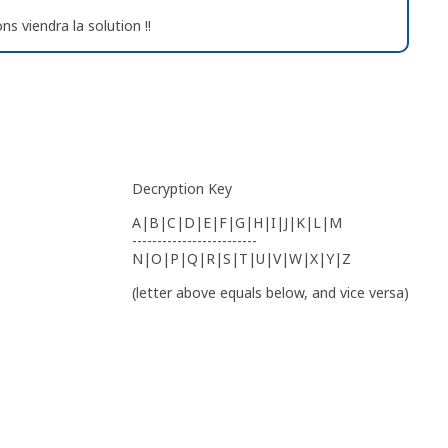
ns viendra la solution !!
Decryption Key
A|B|C|D|E|F|G|H|I|J|K|L|M
-------------------------
N|O|P|Q|R|S|T|U|V|W|X|Y|Z
(letter above equals below, and vice versa)