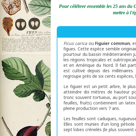
Pour célébrer ensemble les 25 ans du G
mettre à l'
Ficus carica
ou
Figuier commun
, e
figues. Cette espèce semble origina
pourtour du bassin méditerranéen jus
les régions tropicales et subtropica
et en Amérique du Nord. Il fait par
est cultivé depuis des millénaire
regroupe près de six cents espèces, l
Le figuier est un petit arbre, le p
atteindre dix mètres de hauteur p
tronc souvent tortueux, au port sou
feuilles, fruits) contiennent un latex
pleine production vers 7 ans.
Les feuilles sont caduques, rugueus
Elles sont munies d'un long pétiole
sept lobes crénelés (le plus souvent 