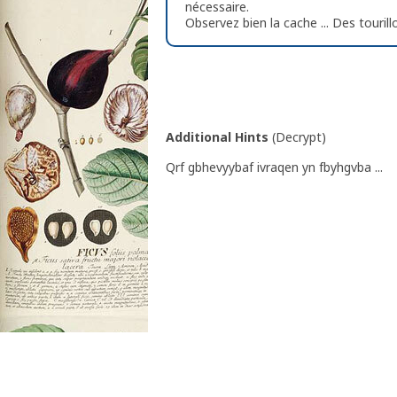
nécessaire.
Observez bien la cache ... Des tourillo
Additional Hints
(
Decrypt
)
Qrf gbhevyybaf ivraqen yn fbyhgvba ...