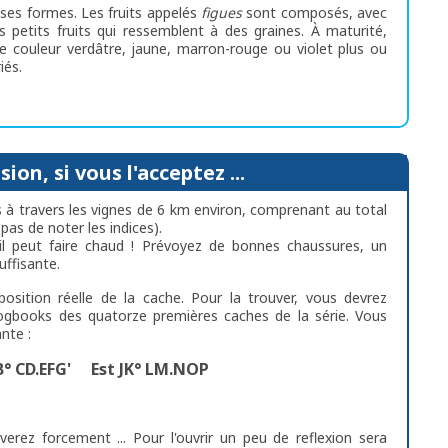
uses formes. Les fruits appelés
figues
sont composés, avec
 petits fruits qui ressemblent à des graines. À maturité,
 de couleur verdâtre, jaune, marron-rouge ou violet plus ou
iés.
ion, si vous l'acceptez ...
s à travers les vignes de 6 km environ, comprenant au total
pas de noter les indices).
il peut faire chaud ! Prévoyez de bonnes chaussures, un
uffisante.
position réelle de la cache. Pour la trouver, vous devrez
 logbooks des quatorze premières caches de la série. Vous
nte :
° CD.EFG' Est JK° LM.NOP
verez forcement ... Pour l'ouvrir un peu de reflexion sera