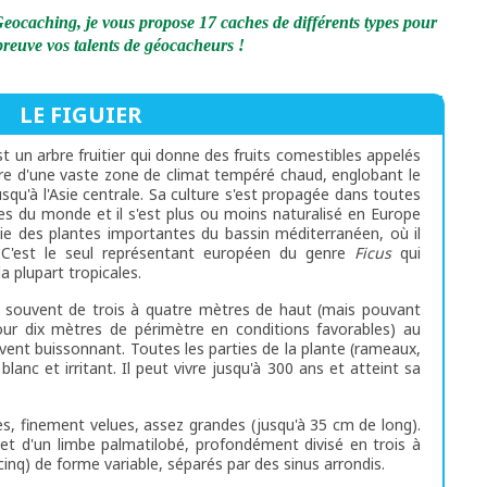
eocaching, je vous propose 17 caches de différents types pour
épreuve vos talents de géocacheurs !
LE FIGUIER
st un arbre fruitier qui donne des fruits comestibles appelés
ire d'une vaste zone de climat tempéré chaud, englobant le
qu'à l'Asie centrale. Sa culture s'est propagée dans toutes
les du monde et il s'est plus ou moins naturalisé en Europe
tie des plantes importantes du bassin méditerranéen, où il
s. C'est le seul représentant européen du genre
Ficus
qui
a plupart tropicales.
lus souvent de trois à quatre mètres de haut (mais pouvant
our dix mètres de périmètre en conditions favorables) au
vent buissonnant. Toutes les parties de la plante (rameaux,
 blanc et irritant. Il peut vivre jusqu'à 300 ans et atteint sa
es, finement velues, assez grandes (jusqu'à 35 cm de long).
 et d'un limbe palmatilobé, profondément divisé en trois à
cinq) de forme variable, séparés par des sinus arrondis.