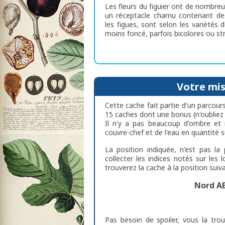
Les fleurs du figuier ont de nombre
un réceptacle charnu contenant des
les figues, sont selon les variétés
moins foncé, parfois bicolores ou str
Votre miss
Cette cache fait partie d'un parcour
15 caches dont une bonus (n'oubliez 
Il n'y a pas beaucoup d'ombre et 
couvre-chef et de l'eau en quantité s
La position indiquée, n'est pas la 
collecter les indices notés sur les
trouverez la cache à la position suiva
Nord AB
Pas besoin de spoiler, vous la trou