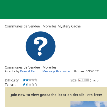
Skip
to
content
Communes de Vendée : Moreilles Mystery Cache
Communes de Vendée : Moreilles
A cache by
Domi & Flo
Message this owner
Hidden : 5/15/2025
Difficulty:
Size:
(micro)
Terrain:
Join now to view geocache location details. It's free!