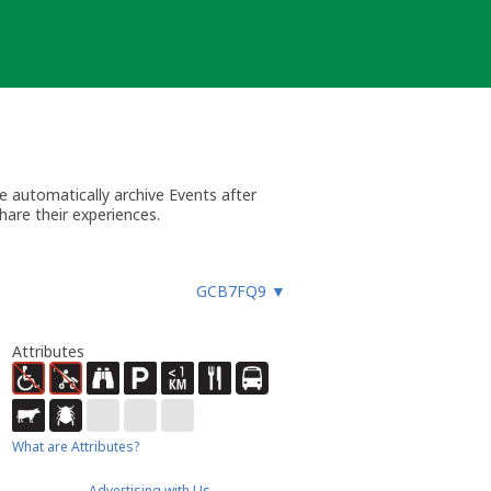
 automatically archive Events after
hare their experiences.
GCB7FQ9
▼
Attributes
What are Attributes?
Advertising with Us