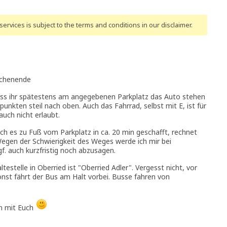
ervices is subject to the terms and conditions
in our disclaimer
.
wochenende
dass ihr spätestens am angegebenen Parkplatz das Auto stehen
unkten steil nach oben. Auch das Fahrrad, selbst mit E, ist für
uch nicht erlaubt.
ch es zu Fuß vom Parkplatz in ca. 20 min geschafft, rechnet
 Wegen der Schwierigkeit des Weges werde ich mir bei
f. auch kurzfristig noch abzusagen.
stelle in Oberried ist "Oberried Adler". Vergesst nicht, vor
onst fährt der Bus am Halt vorbei. Busse fahren von
.
en mit Euch