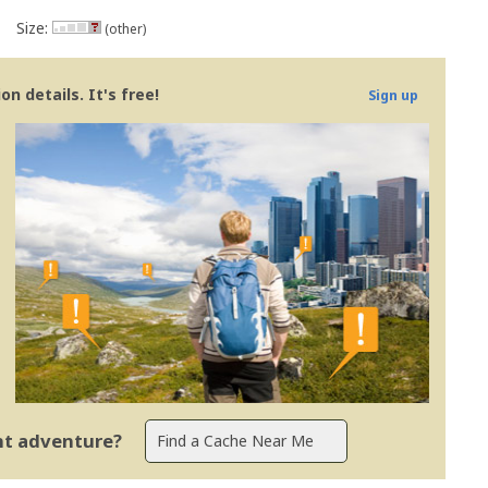
Size:
(other)
n details. It's free!
Sign up
ent adventure?