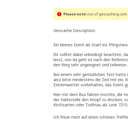
Please note
Use of geocaching.com s
Geocache Description:
Ein kleines Event als Start ins Pfingst
Ihr solltet dabei unbedingt beachten, 
lasst, von da geht es nach den Referenzp
den Weg sehr ungeeignet und teilweise a
Bei einem sehr gemütlichen Test hatte i
also bitte mindestens die Zeit mit ein.
Extremwetter vorbehalten, das Event gg
Wer mit dem Bus fahren möchte, die Halte
der Haltestelle den Knopf zu drücken, s
Kirchzarten oder Todtnau als Linie 7215
Ich freue mich auf einen schönes Treff