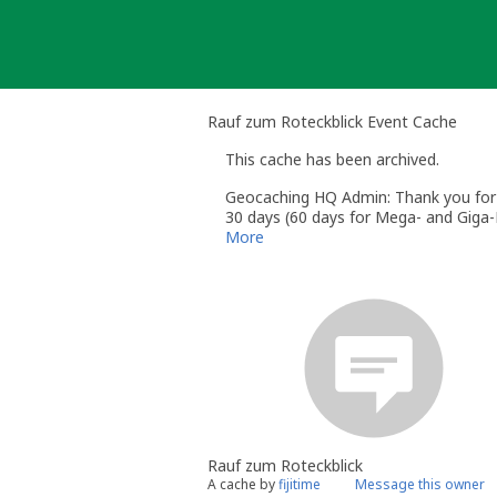
Skip
to
content
Rauf zum Roteckblick Event Cache
This cache has been archived.
Geocaching HQ Admin: Thank you for h
30 days (60 days for Mega- and Giga-E
More
Rauf zum Roteckblick
A cache by
fijitime
Message this owner