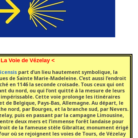
 La Voie de Vézelay <
icensis
part d’un lieu hautement symbolique, la
ques de Sainte Marie-Madeleine. C’est aussi l’endroit
ché en 1146 la seconde croisade. Tous ceux qui ont
t du nord, ou qui l’ont quitté à la mesure de leurs
impérissable. Cette voie prolonge les itinéraires
et de Belgique, Pays-Bas, Allemagne. Au départ, le
che nord, par Bourges, et la branche sud, par Nevers.
ézelay, puis en passant par la campagne Limousine,
 l’entre deux mers et l’immense forêt landaise pour
endroit de la fameuse stèle Gibraltar, monument érigé
four où se rejoignent les voies de Tours, de Vézelay