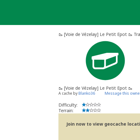
Skip
to
content
🥾​ [Voie de Vézelay] Le Petit Epot 🥾​ Tr
🥾​ [Voie de Vézelay] Le Petit Epot 🥾​
A cache by
Blanko36
Message this owne
Difficulty:
Terrain:
Join now to view geocache locatio