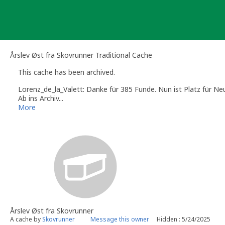
Skip
to
content
Årslev Øst fra Skovrunner Traditional Cache
This cache has been archived.
Lorenz_de_la_Valett: Danke für 385 Funde. Nun ist Platz für Ne
Ab ins Archiv...
Tak for 385 fund. Nu er der plads til nye!
More
Afsted til arkivet...
Thanks for 385 finds. Now there's room for new ones!
Off to the archives...
Årslev Øst fra Skovrunner
A cache by
Skovrunner
Message this owner
Hidden : 5/24/2025