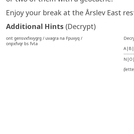
Enjoy your break at the Årslev East res
Additional Hints
(
Decrypt
)
ont gensvxfxvygrg / uvagra na Fpuvyq /
Decr
onpxfvqr bs fvta
A|B|
-------
N|O
(lett