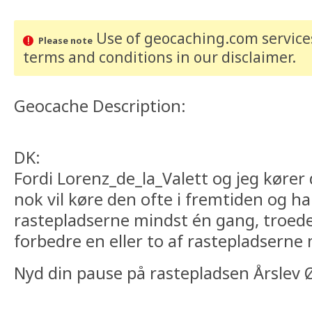
Use of geocaching.com services
Please note
terms and conditions
in our disclaimer
.
Geocache Description:
DK:
Fordi Lorenz_de_la_Valett og jeg kører 
nok vil køre den ofte i fremtiden og ha
rastepladserne mindst én gang, troede 
forbedre en eller to af rastepladsern
Nyd din pause på rastepladsen Årslev 