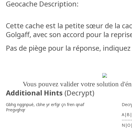
Geocache Description:
Cette cache est la petite sœur de la c
Golgaff, avec son accord pour la repri
Pas de piège pour la réponse, indiquez l
Vous pouvez valider votre solution d'
Additional Hints
(
Decrypt
)
Gbhg nggnpué, cbhe yr erfgr çn fren qnaf
Decr
Pregvghqr
A|B|
-------
N|O