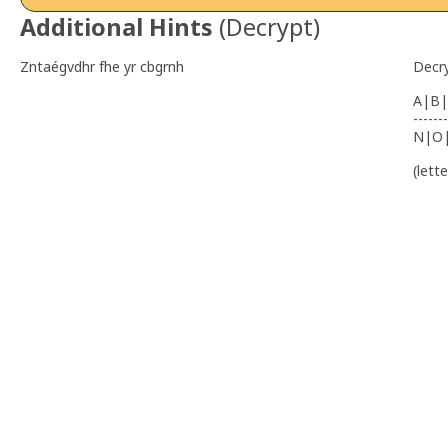
Additional Hints
(
Decrypt
)
Zntaégvdhr fhe yr cbgrnh
Decr
A|B|
-------
N|O
(lett