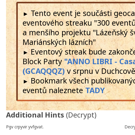
Tento event je součásti geoc
►
eventového streaku "300 event
a menšího projektu "Lázeňský š
Mariánských lázních"
Eventový streak bude zakon
►
Block Party
"ANNO LIBRI - Cas
(GCAQQQZ)
v srpnu v Duchcov
Bookmark všech publikovanýc
►
eventů naleznete
TADY
Additional Hints
(
Decrypt
)
Pgv crpyvir yvfgvat.
Decr