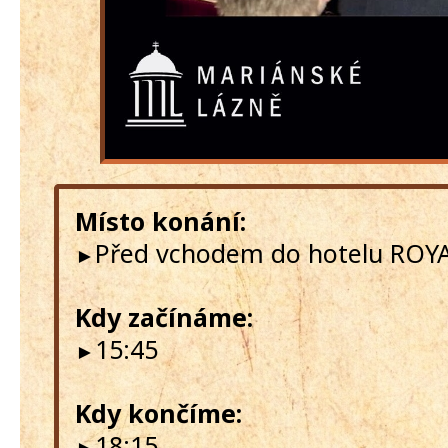
Místo konání:
Před vchodem do hotelu ROY
►
Kdy začínáme:
15:45
►
Kdy končíme:
18:15
►