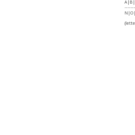
A|B|
-------
N|O
(lett