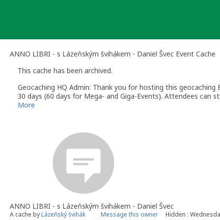
Skip
to
content
ANNO LIBRI - s Lázeňským švihákem - Daniel Švec Event Cache
This cache has been archived.
Geocaching HQ Admin: Thank you for hosting this geocaching E
30 days (60 days for Mega- and Giga-Events). Attendees can stil
More
ANNO LIBRI - s Lázeňským švihákem - Daniel Švec
A cache by
Lázeňský švihák
Message this owner
Hidden : Wednesday