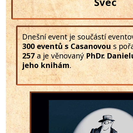
Švec
Dnešní event je součástí event
300 eventů s Casanovou
s poř
257
a je věnovaný
PhDr. Daniel
jeho knihám
.