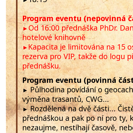
Program eventu (nepovinná čá
Od 16:00 přednáška PhDr. Dan
►
hotelové knihovně
Kapacita je limitována na 15 o
►
rezerva pro VIP, takže do logu p
přednášku.
Program eventu (povinná část
Půlhodina povídání o geocach
►
výměna trasantů, CWG...
Rozdělená na dvě části... Čis
►
přednáškou a pak po ní pro ty, 
nezaujme, nestíhají časově, neb