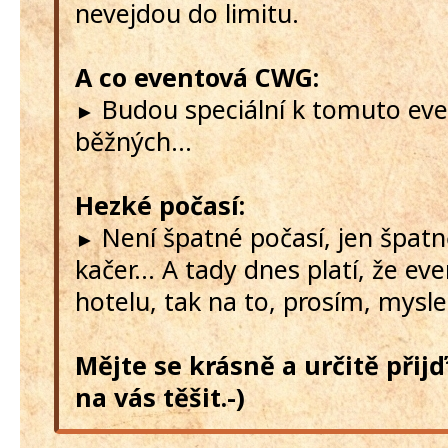
nevejdou do limitu.
A co eventová CWG:
Budou speciální k tomuto ev
►
běžných...
Hezké počasí:
Není špatné počasí, jen špat
►
kačer... A tady dnes platí, že ev
hotelu, tak na to, prosím, myslet
Mějte se krásně a určitě přij
na vás těšit.-)