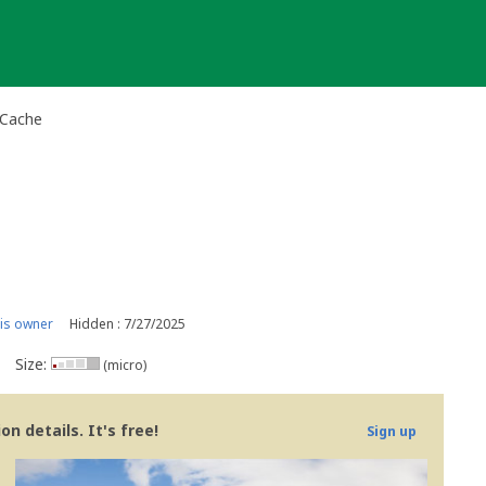
 Cache
is owner
Hidden : 7/27/2025
Size:
(micro)
n details. It's free!
Sign up