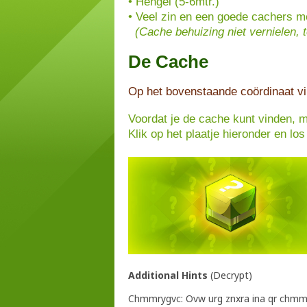
• Hengel (5-6mtr.)
• Veel zin en een goede cachers men
(Cache behuizing niet vernielen, 
De Cache
Op het bovenstaande coördinaat vi
Voordat je de cache kunt vinden, m
Klik op het plaatje hieronder en lo
Additional Hints
(
Decrypt
)
Chmmrygvc: Ovw urg znxra ina qr chmm