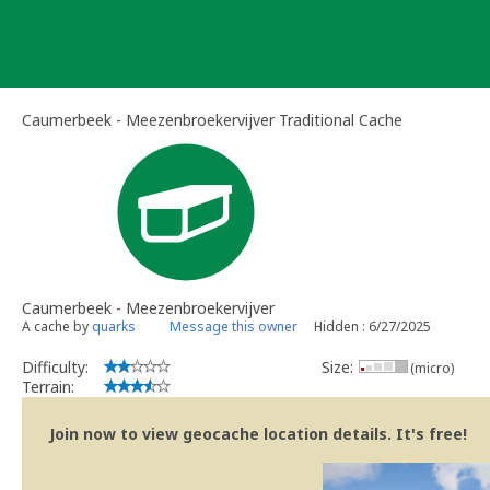
Skip
to
content
Caumerbeek - Meezenbroekervijver Traditional Cache
Caumerbeek - Meezenbroekervijver
A cache by
quarks
Message this owner
Hidden : 6/27/2025
Difficulty:
Size:
(micro)
Terrain:
Join now to view geocache location details. It's free!