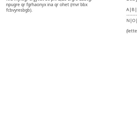
npugre qr fgrhaonyx ina qr ohet (mvr bbx
A|B|
fcbvyresbgb).
-------
N|O
(lett