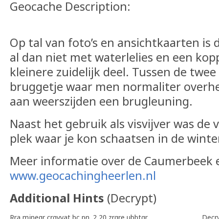
Geocache Description:
Op tal van foto’s en ansichtkaarten is 
al dan niet met waterlelies en een kop
kleinere zuidelijk deel. Tussen de twee
bruggetje waar men normaliter overh
aan weerszijden een brugleuning.
Naast het gebruik als visvijver was de 
plek waar je kon schaatsen in de winter
Meer informatie over de Caumerbeek 
www.geocachingheerlen.nl
Additional Hints
(
Decrypt
)
Rra mjnegr crgyvat bc pn. 2,20 zrgre ubbtgr
Decr