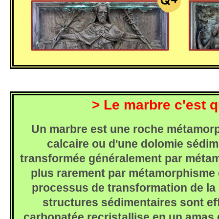
>
Le marbre c'est q
Un marbre est une roche métamorp
calcaire ou d'une dolomie sédim
transformée généralement par métam
plus rarement par métamorphisme 
processus de transformation de la r
structures sédimentaires sont ef
carbonatée recristallise en un amas 