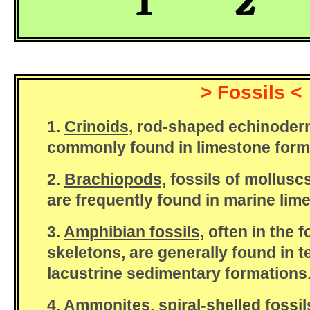
> Fossils <
1.
Crinoids,
rod-shaped echinoderm 
commonly found in limestone form
2.
Brachiopods,
fossils of molluscs 
are frequently found in marine lim
3.
Amphibian fossils,
often in the 
skeletons, are generally found in te
lacustrine sedimentary formations
4.
Ammonites,
spiral-shelled fossi