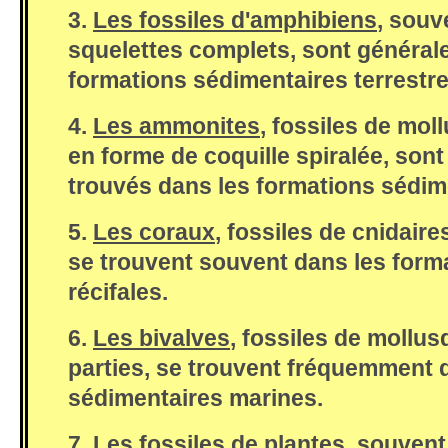
3.
Les fossiles d'amphibiens
, souv
squelettes complets, sont général
formations sédimentaires terrestre
4.
Les ammonites
, fossiles de mo
en forme de coquille spiralée, s
trouvés dans les formations sédim
5.
Les coraux
, fossiles de cnidair
se trouvent souvent dans les form
récifales.
6.
Les bivalves
, fossiles de mollus
parties, se trouvent fréquemment 
sédimentaires marines.
7.
Les fossiles de plantes
, souven