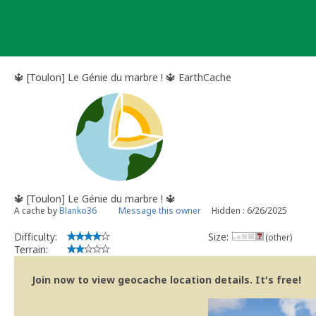
Skip
to
content
​🔱 [Toulon] Le Génie du marbre ! ​🔱 EarthCache
​🔱 [Toulon] Le Génie du marbre ! ​🔱
A cache by
Blanko36
Message this owner
Hidden : 6/26/2025
Difficulty:
Size:
(other)
Terrain:
Join now to view geocache location details. It's free!