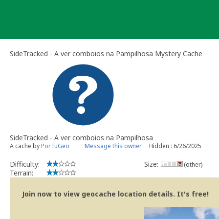
Skip
to
content
SideTracked - A ver comboios na Pampilhosa Mystery Cache
SideTracked - A ver comboios na Pampilhosa
A cache by
PorTuGeo
Message this owner
Hidden : 6/26/2025
Difficulty:
Size:
(other)
Terrain:
Join now to view geocache location details. It's free!