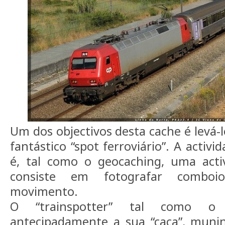
Um dos objectivos desta cache é levá-
fantástico “spot ferroviário”. A activi
é, tal como o geocaching, uma acti
consiste em fotografar comboi
movimento.
O “trainspotter” tal como o 
antecipadamente a sua “caça”, munin