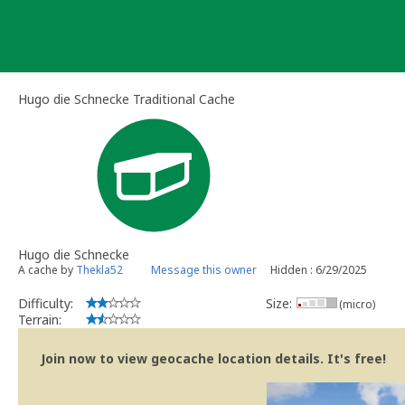
Skip
to
content
Hugo die Schnecke Traditional Cache
Hugo die Schnecke
A cache by
Thekla52
Message this owner
Hidden : 6/29/2025
Difficulty:
Size:
(micro)
Terrain:
Join now to view geocache location details. It's free!