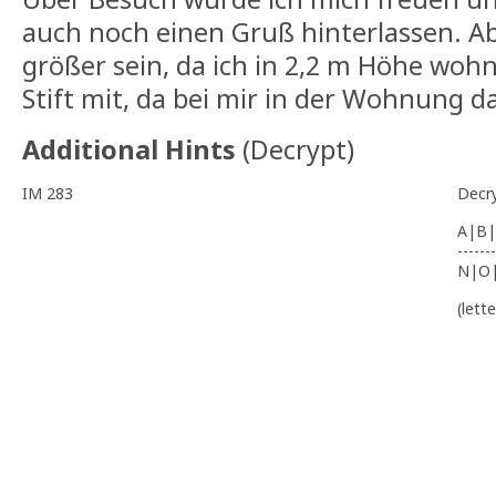
auch noch einen Gruß hinterlassen. Abe
größer sein, da ich in 2,2 m Höhe wohn
Stift mit, da bei mir in der Wohnung daf
Additional Hints
(
Decrypt
)
IM 283
Decr
A|B|
-------
N|O
(lett