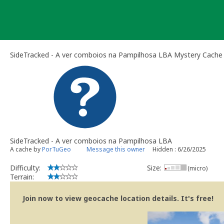
Skip
to
content
SideTracked - A ver comboios na Pampilhosa LBA Mystery Cache
SideTracked - A ver comboios na Pampilhosa LBA
A cache by
PorTuGeo
Message this owner
Hidden : 6/26/2025
Difficulty:
Size:
(micro)
Terrain:
Join now to view geocache location details. It's free!