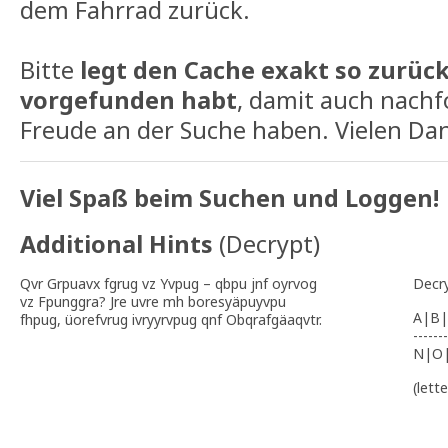
dem Fahrrad zurück.
Bitte
legt den Cache exakt so zurück,
vorgefunden habt
, damit auch nach
Freude an der Suche haben. Vielen Da
Viel Spaß beim Suchen und Loggen!
Additional Hints
(
Decrypt
)
Qvr Grpuavx fgrug vz Yvpug – qbpu jnf oyrvog
Decr
vz Fpunggra? Jre uvre mh boresyäpuyvpu
A|B|
fhpug, üorefvrug ivryyrvpug qnf Obqrafgäaqvtr.
-------
N|O
(lett