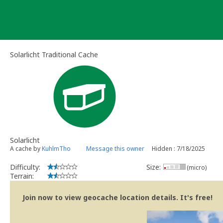
Skip
to
content
Solarlicht Traditional Cache
Solarlicht
A cache by
KuhlmTho
Message this owner
Hidden : 7/18/2025
Difficulty:
Size:
(micro)
Terrain:
Join now to view geocache location details. It's free!