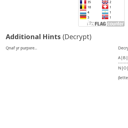
Additional Hints
(
Decrypt
)
Qnaf yr purpxre...
Decr
A|B|
-------
N|O
(lett