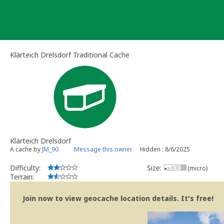
Skip
to
content
Klärteich Drelsdorf Traditional Cache
Klärteich Drelsdorf
A cache by
JM_90
Message this owner
Hidden : 8/6/2025
Difficulty:
Size:
(micro)
Terrain:
Join now to view geocache location details. It's free!