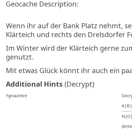
Geocache Description:
Wenn ihr auf der Bank Platz nehmt, seh
Klärteich und rechts den Drelsdorfer F
Im Winter wird der Klärteich gerne zu
genutzt.
Mit etwas Glück könnt ihr auch ein p
Additional Hints
(
Decrypt
)
Fgrvaznhre
Decr
A|B|
-------
N|O
(lett