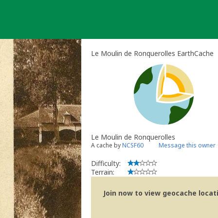
Skip
to
content
Le Moulin de Ronquerolles EarthCache
Le Moulin de Ronquerolles
A cache by
NCSF60
Message this owner
Difficulty:
Terrain:
Join now to view geocache locatio