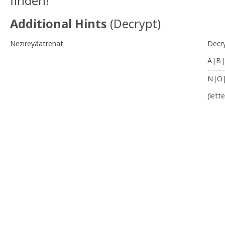
finden!
Additional Hints
(
Decrypt
)
Nezireyäatrehat
Decr
A|B|
-------
N|O
(lett