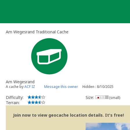
Skip
to
content
Am Wegesrand Traditional Cache
Am Wegesrand
A cache by
ACF IZ
Message this owner
Hidden : 8/10/2025
Difficulty:
Size:
(small)
Terrain:
Join now to view geocache location details. It's free!