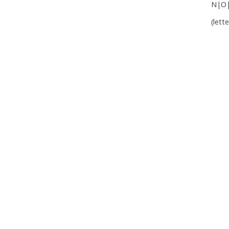
N|O
(lett