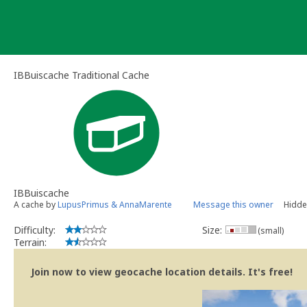
Skip
to
content
IBBuiscache Traditional Cache
IBBuiscache
A cache by
LupusPrimus & AnnaMarente
Message this owner
Hidde
Difficulty:
Size:
(small)
Terrain:
Join now to view geocache location details. It's free!