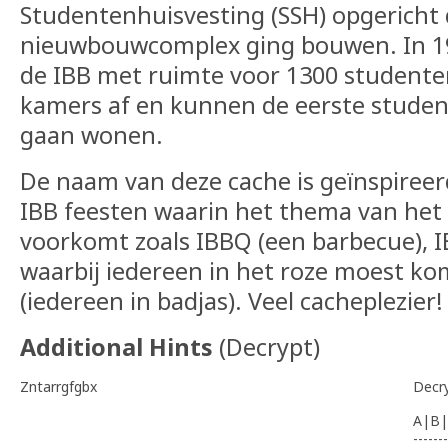
Studentenhuisvesting (SSH) opgericht 
nieuwbouwcomplex ging bouwen. In 19
de IBB met ruimte voor 1300 studenten
kamers af en kunnen de eerste studen
gaan wonen.
De naam van deze cache is geïnspireer
IBB feesten waarin het thema van het 
voorkomt zoals IBBQ (een barbecue), I
waarbij iedereen in het roze moest ko
(iedereen in badjas). Veel cacheplezier!
Additional Hints
(
Decrypt
)
Zntarrgfgbx
Decr
A|B|
-------