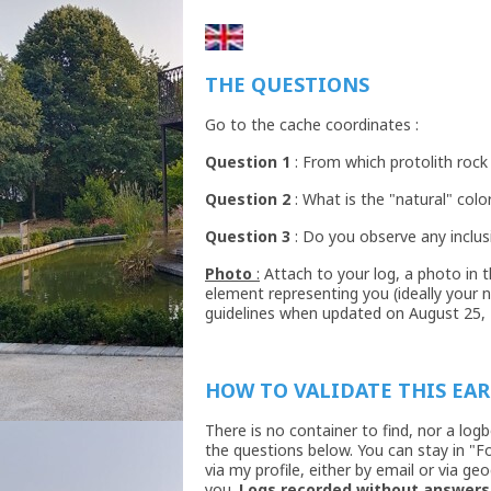
THE QUESTIONS
Go to the cache coordinates :
Question 1
: From which protolith rock
Question 2
: What is the "natural" colo
Question 3
: Do you observe any inclusi
Photo
:
Attach to your log, a photo in t
element representing you (ideally your 
guidelines when updated on August 25,
HOW TO VALIDATE THIS EA
There is no container to find, nor a log
the questions below. You can stay in "
via my profile, either by email or via g
you.
Logs recorded without answers 