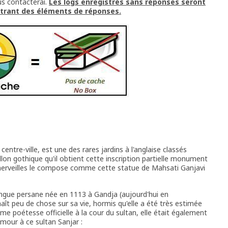
us contacterai.
Les logs enregistrés sans réponses seront
ntrant des éléments de réponses.
centre-ville, est une des rares jardins à l'anglaise classés
illon gothique qu'il obtient cette inscription partielle monument
 merveilles le compose comme cette statue de Mahsati Ganjavi
ngue persane née en 1113 à Gandja (aujourd'hui en
ît peu de chose sur sa vie, hormis qu'elle a été très estimée
e poétesse officielle à la cour du sultan, elle était également
amour à ce sultan Sanjar :