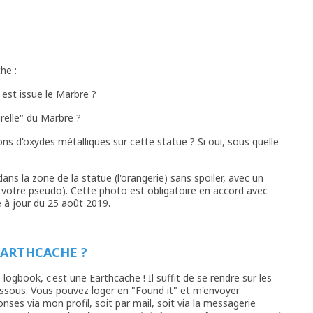
he :
 est issue le Marbre ?
urelle" du Marbre ?
ns d'oxydes métalliques sur cette statue ? Si oui, sous quelle
ans la zone de la statue (l'orangerie) sans spoiler, avec un
votre pseudo). Cette photo est obligatoire en accord avec
se à jour du 25 août 2019.
EARTHCACHE ?
 logbook, c'est une Earthcache ! Il suffit de se rendre sur les
essous. Vous pouvez loger en "Found it" et m'envoyer
ses via mon profil, soit par mail, soit via la messagerie