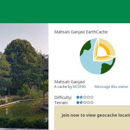
Skip
to
content
Mahsati Ganjavi EarthCache
Mahsati Ganjavi
A cache by
NCSF60
Message this owner
Difficulty:
Terrain:
Join now to view geocache locatio