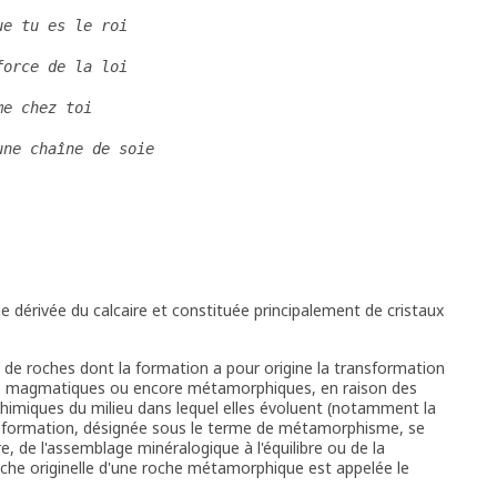
ue tu es le roi
force de la loi
me chez toi
une chaîne de soie
dérivée du calcaire et constituée principalement de cristaux
e roches dont la formation a pour origine la transformation
es, magmatiques ou encore métamorphiques, en raison des
himiques du milieu dans lequel elles évoluent (notamment la
nsformation, désignée sous le terme de métamorphisme, se
e, de l'assemblage minéralogique à l'équilibre ou de la
oche originelle d'une roche métamorphique est appelée le