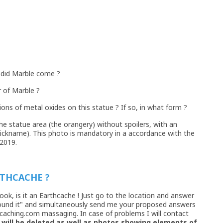
 did Marble come ?
r of Marble ?
ons of metal oxides on this statue ? If so, in what form ?
he statue area (the orangery) without spoilers, with an
nickname). This photo is mandatory in a accordance with the
 2019.
RTHCACHE ?
book, is it an Earthcache ! Just go to the location and answer
Found it" and simultaneously send me your proposed answers
eocaching.com massaging. In case of problems I will contact
will be deleted as well as photos showing elements of