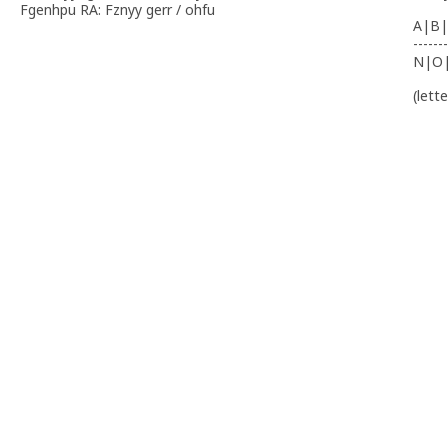
Fgenhpu RA: Fznyy gerr / ohfu
A|B|
-------
N|O
(lett