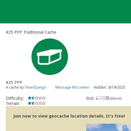
Skip
to
content
#25 PPP Traditional Cache
#25 PPP
A cache by
TeamDjango
Message this owner
Hidden : 8/19/2025
Difficulty:
Size:
(micro)
Terrain:
Join now to view geocache location details. It's free!