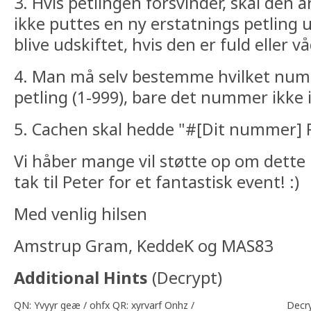
3. Hvis petlingen forsvinder, skal den a
ikke puttes en ny erstatnings petling
blive udskiftet, hvis den er fuld eller vå
4. Man må selv bestemme hvilket num
petling (1-999), bare det nummer ikke i
5. Cachen skal hedde "#[Dit nummer] 
Vi håber mange vil støtte op om dette l
tak til Peter for et fantastisk event! :)
Med venlig hilsen
Amstrup Gram, KeddeK og MAS83
Additional Hints
(
Decrypt
)
QN: Yvyyr geæ / ohfx QR: xyrvarf Onhz /
Decr