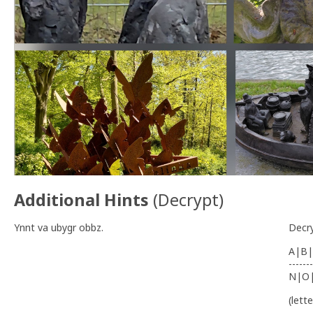
Additional Hints
(
Decrypt
)
Ynnt va ubygr obbz.
Decr
A|B|
-------
N|O
(lett