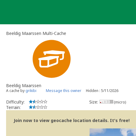
Skip
to
content
Beeldig Maarssen Multi-Cache
Beeldig Maarssen
A cache by
grikibi
Message this owner
Hidden : 5/11/2026
Difficulty:
Size:
(micro)
Terrain:
Join now to view geocache location details. It's free!