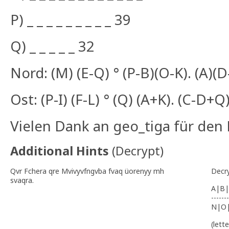
P) _ _ _ _ _ _ _ _ _ 39
Q) _ _ _ _ _ 32
Nord: (M) (E-Q) ° (P-B)(O-K). (A)(D-
Ost: (P-I) (F-L) ° (Q) (A+K). (C-D+Q
Vielen Dank an geo_tiga für den 
Additional Hints
(
Decrypt
)
Qvr Fchera qre Mvivyvfngvba fvaq üorenyy mh
Decr
svaqra.
A|B|
-------
N|O
(lett