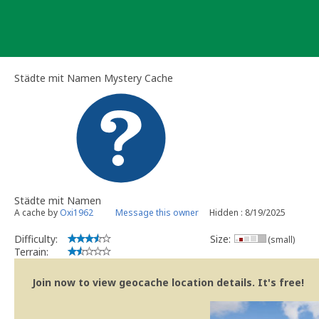
Skip
to
content
Städte mit Namen Mystery Cache
Städte mit Namen
A cache by
Oxi1962
Message this owner
Hidden : 8/19/2025
Difficulty:
Size:
(small)
Terrain:
Join now to view geocache location details. It's free!