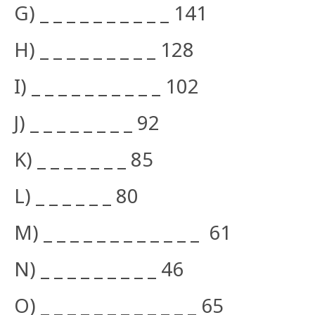
G) _ _ _ _ _ _ _ _ _ _ 141
H) _ _ _ _ _ _ _ _ _ 128
I) _ _ _ _ _ _ _ _ _ _ 102
J) _ _ _ _ _ _ _ _ 92
K) _ _ _ _ _ _ _ 85
L) _ _ _ _ _ _ 80
M) _ _ _ _ _ _ _ _ _ _ _ _ 61
N) _ _ _ _ _ _ _ _ _ 46
O) _ _ _ _ _ _ _ _ _ _ _ _ 65