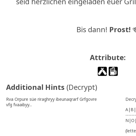
seid herzlichen eingeladen euer Gri
Bis dann!
Prost!

Attribute:
Additional Hints
(
Decrypt
)
Rva Orpure süe riraghryy ibeunaqrarf Grfgovre
Decr
vfg fvaaibyy...
A|B|
-------
N|O
(lett