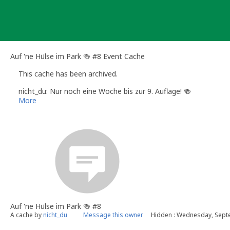
Skip
to
content
Auf 'ne Hülse im Park 🍻 #8 Event Cache
This cache has been archived.
nicht_du: Nur noch eine Woche bis zur 9. Auflage! 🍻
More
Auf 'ne Hülse im Park 🍻 #8
A cache by
nicht_du
Message this owner
Hidden : Wednesday, Sept