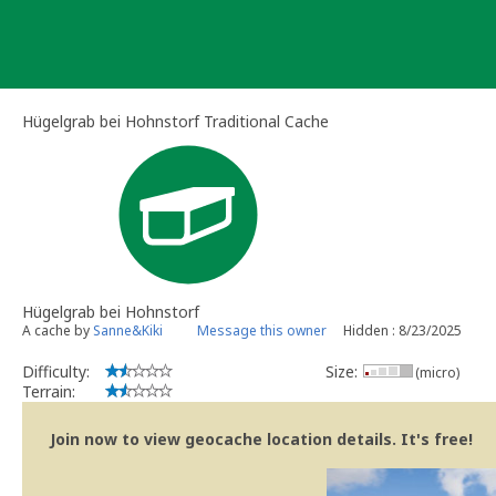
Skip
to
content
Hügelgrab bei Hohnstorf Traditional Cache
Hügelgrab bei Hohnstorf
A cache by
Sanne&Kiki
Message this owner
Hidden : 8/23/2025
Difficulty:
Size:
(micro)
Terrain:
Join now to view geocache location details. It's free!