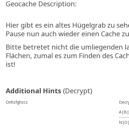
Geocache Description:
Hier gibt es ein altes Hügelgrab zu se
Pause nun auch wieder einen Cache zu
Bitte betretet nicht die umliegenden l
Flächen, zumal es zum Finden des Cach
ist!
Additional Hints
(
Decrypt
)
Onhzfghzcs
Decr
A|B|
-------
N|O