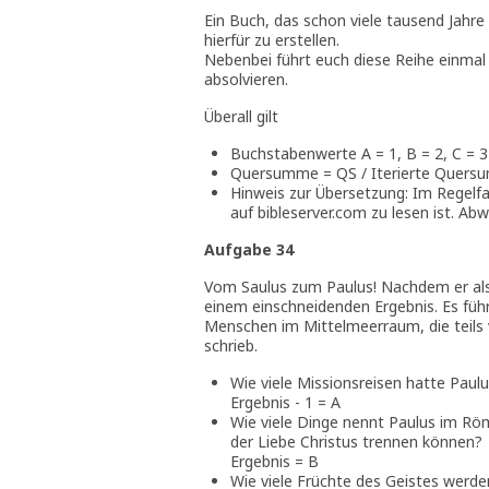
Ein Buch, das schon viele tausend Jahre 
hierfür zu erstellen.
Nebenbei führt euch diese Reihe einma
absolvieren.
Überall gilt
Buchstabenwerte A = 1, B = 2, C = 3
Quersumme = QS / Iterierte Quersum
Hinweis zur Übersetzung: Im Regelfa
auf bibleserver.com zu lesen ist. 
Aufgabe 34
Vom Saulus zum Paulus! Nachdem er als S
einem einschneidenden Ergebnis. Es führ
Menschen im Mittelmeerraum, die teils 
schrieb.
Wie viele Missionsreisen hatte Pa
Ergebnis - 1 = A
Wie viele Dinge nennt Paulus im Röme
der Liebe Christus trennen können?
Ergebnis = B
Wie viele Früchte des Geistes werde