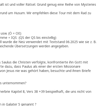
alt ist und voller Rätsel. Grund genug eine Reihe von Mysteries
l rund um Husum. Wir empfehlen diese Tour mit dem Rad zu
 usw. (Ö = OE)
me = IQS (QS der QS bis einstellig)
ll wurde die Neü verwendet mit Textstand 06.2025 wie sie z. B.
Abweichende Übersetzungen werden angegeben.
aulus die Christen verfolgte, konfrontierte ihn Gott mit
te dazu, dass Paulus als einer der ersten Missionare
von Jesus nie was gehört haben, besuchte und ihnen Briefe
ulus unternommen?
rbrie Kapitel 8, Vers 38 +39 beispielhaft, die uns nicht von
n in Galater 5 genannt ?