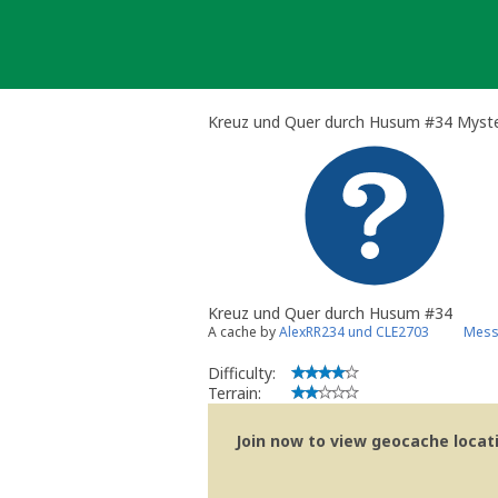
Skip
to
content
Kreuz und Quer durch Husum #34 Myst
Kreuz und Quer durch Husum #34
A cache by
AlexRR234 und CLE2703
Mess
Difficulty:
Terrain:
Join now to view geocache locatio