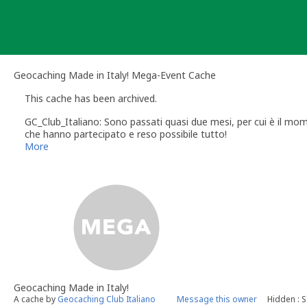
Skip
to
content
Geocaching Made in Italy! Mega-Event Cache
This cache has been archived.
GC_Club_Italiano: Sono passati quasi due mesi, per cui è il mo
che hanno partecipato e reso possibile tutto!
Il team organizzativo
More
Geocaching Made in Italy!
A cache by
Geocaching Club Italiano
Message this owner
Hidden : 