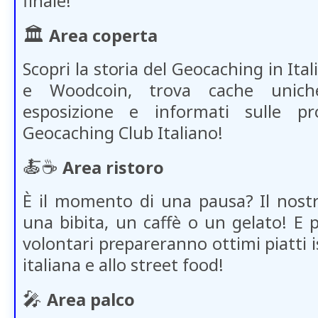
finale!
🏛️
Area coperta
Scopri la storia del Geocaching in Ita
e Woodcoin, trova cache uniche
esposizione e informati sulle pr
Geocaching Club Italiano!
🍝
☕
​​
Area ristoro
È il momento di una pausa? Il nostr
una bibita, un caffè o un gelato! E p
volontari prepareranno ottimi piatti is
italiana e allo street food!
🎤
Area palco