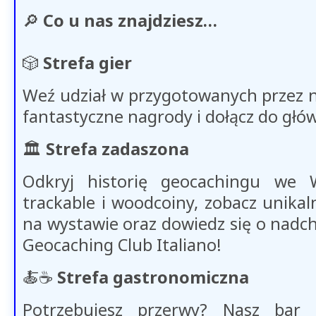
🔎
Co u nas znajdziesz…
🎲
Strefa gier
Weź udział w przygotowanych przez 
fantastyczne nagrody i dołącz do głó
🏛️
Strefa zadaszona
Odkryj historię geocachingu we W
trackable i woodcoiny, zobacz unikal
na wystawie oraz dowiedz się o nadc
Geocaching Club Italiano!
🍝​​☕​​
Strefa gastronomiczna
Potrzebujesz przerwy? Nasz bar