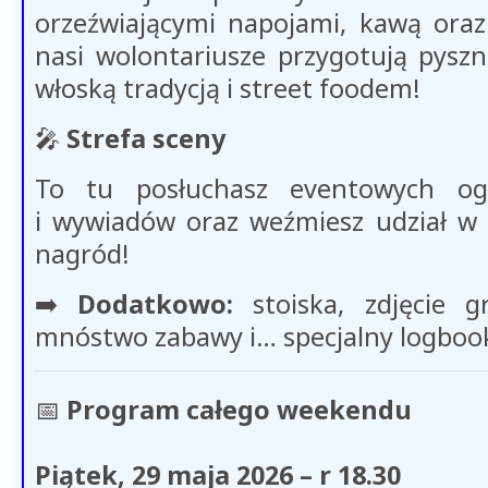
orzeźwiającymi napojami, kawą oraz
nasi wolontariusze przygotują pysz
włoską tradycją i street foodem!
🎤
Strefa sceny
To tu posłuchasz eventowych og
i wywiadów oraz weźmiesz udział w 
nagród!
➡️
Dodatkowo:
stoiska, zdjęcie g
mnóstwo zabawy i… specjalny logboo
📅
Program całego weekendu
Piątek, 29 maja 2026 – r 18.30