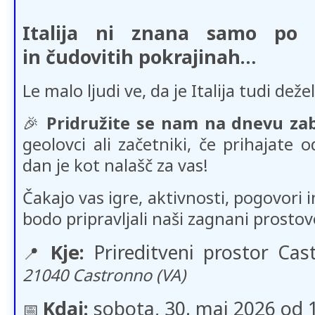
Italija ni znana samo po k
in čudovitih pokrajinah…
Le malo ljudi ve, da je Italija tudi deže
🎉
Pridružite se nam na dnevu za
geolovci ali začetniki, če prihajate o
dan je kot nalašč za vas!
Čakajo vas igre, aktivnosti, pogovori i
bodo pripravljali naši zagnani prostovo
Kje:
Prireditveni prostor Ca
📍
21040 Castronno (VA)
Kdaj:
sobota, 30. maj 2026 od 1
📅​