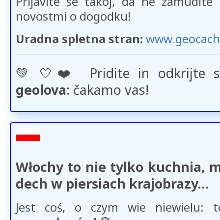
Prijavite se takoj, da ne zamudit
novostmi o dogodku!
Uradna spletna stran:
www.geocachi
💚​🤍​❤️​ Pridite in odkrijte
geolova
: čakamo vas!
Włochy to nie tylko kuchnia, m
dech w piersiach krajobrazy…
Jest coś, o czym wie niewielu: t