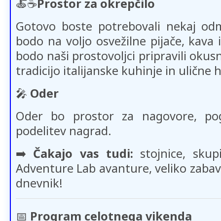
🍝​​☕​​
Prostor za okrepčilo
Gotovo boste potrebovali nekaj o
bodo na voljo osvežilne pijače, kava 
bodo naši prostovoljci pripravili okus
tradicijo italijanske kuhinje in ulične 
🎤
Oder
Oder bo prostor za nagovore, pog
podelitev nagrad.
➡️
Čakajo vas tudi:
stojnice, skupi
Adventure Lab avanture, veliko zabav
dnevnik!
📅
Program celotnega vikenda