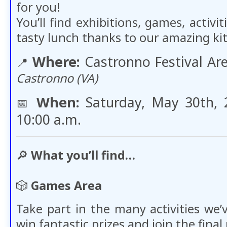
for you!
You’ll find exhibitions, games, activit
tasty lunch thanks to our amazing ki
Where:
Castronno Festival Ar
📍
Castronno (VA)
When:
Saturday, May 30th, 2
📅​
10:00 a.m.
🔎
What you’ll find…
🎲
Games Area
Take part in the many activities we’
win fantastic prizes and join the final 