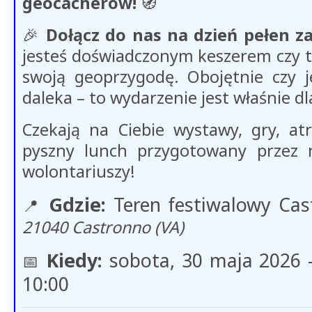
geocacherów!
🧭​
🎉
Dołącz do nas na dzień pełen z
jesteś doświadczonym keszerem czy t
swoją geoprzygodę. Obojętnie czy je
daleka – to wydarzenie jest właśnie dl
Czekają na Ciebie wystawy, gry, at
pyszny lunch przygotowany przez 
wolontariuszy!
Gdzie:
Teren festiwalowy Ca
📍
21040 Castronno (VA)
Kiedy:
sobota, 30 maja 2026 –
📅​
10:00