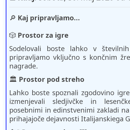
🔎
Kaj pripravljamo…
🎲
Prostor za igre
Sodelovali boste lahko v številnih
pripravljamo vključno s končnim žr
nagrade.
🏛️
Prostor pod streho
Lahko boste spoznali zgodovino igre 
izmenjevali sledjivčke in lesenč
posebnimi in edinstvenimi zakladi na 
prihajajoče dejavnosti Italijanskiega