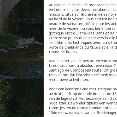
Au pied de la chaîne de montagnes des 
en Limousin, vous devez absolument faire
maisons, situé sur le chemin de Saint-J
au bord de la Vézère, vous séduira non 
beauté de sa nature, idéale pour les acti
rives de la Vézère, où vous bénéficierez d
gothique Notre-Dame-des-Bans et les mai
Corrèze se poursuit ensuite vers la vill
les bâtiments historiques avec leurs tou
porte de Chabirande du XIIIe siècle, la 
Dame-de-la-Paix.
Aan de voet van de bergketen van Monéd
Limousin, moet u absoluut even naar Tr
Santiago de Compostela route. Dit groe
trekken om zijn historisch erfgoed; maa
recreatieve activiteiten.
Voor een kennismaking met Treignac moe
uitzicht heeft op de oude brug uit de 
van de lage stad! Het bezoekje aan dit 
hoge stad. Bewonder tijdens een wandel
torentjes, en de mooie monumenten zoa
13de eeuw, de kapel van de Boetelingen