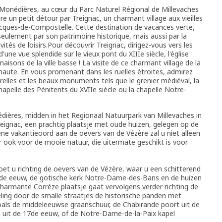
Monédières, au cœur du Parc Naturel Régional de Millevaches
 un petit détour par Treignac, un charmant village aux vieilles
acques-de-Compostelle. Cette destination de vacances verte,
seulement par son patrimoine historique, mais aussi par la
vités de loisirs.Pour découvrir Treignac, dirigez-vous vers les
'une vue splendide sur le vieux pont du XIIIe siècle, l'église
sons de la ville basse ! La visite de ce charmant village de la
e haute. En vous promenant dans les ruelles étroites, admirez
relles et les beaux monuments tels que le grenier médiéval, la
chapelle des Pénitents du XVIIe siècle ou la chapelle Notre-
ières, midden in het Regionaal Natuurpark van Millevaches in
eignac, een prachtig plaatsje met oude huizen, gelegen op de
ne vakantieoord aan de oevers van de Vézère zal u niet alleen
r ook voor de mooie natuur, die uitermate geschikt is voor
t u richting de oevers van de Vézère, waar u een schitterend
13de eeuw, de gotische kerk Notre-Dame-des-Bans en de huizen
charmante Corrèze plaatsje gaat vervolgens verder richting de
ing door de smalle straatjes de historische panden met
ls de middeleeuwse graanschuur, de Chabirande poort uit de
 uit de 17de eeuw, of de Notre-Dame-de-la-Paix kapel