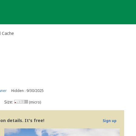
al Cache
wner
Hidden : 9/30/2025
Size:
(micro)
n details. It's free!
Sign up