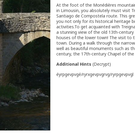
At the foot of the Monédières mountain 
in Limousin, you absolutely must visit T
Santiago de Compostela route. This gree
you not only for its historical heritage b
activities.To get acquainted with Treig
a stunning view of the old 13th-centur
houses of the lower town! The visit to 
town. During a walk through the narrow 
well as beautiful monuments such as th
century, the 17th-century Chapel of the
Additional Hints
(
Decrypt
)
éyrpgevpvgé/ryrxgevpvgrvg/ryrpgevpvgl