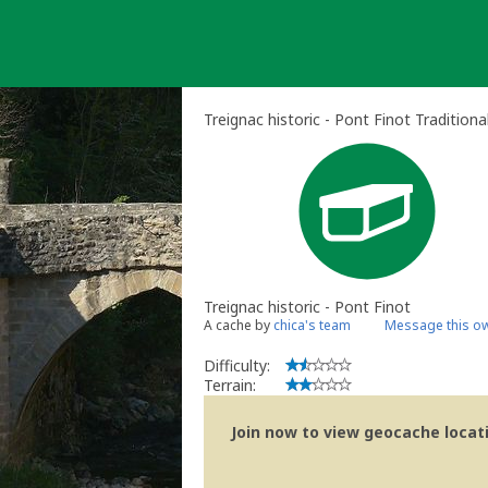
Skip
to
content
Treignac historic - Pont Finot Tradition
Treignac historic - Pont Finot
A cache by
chica's team
Message this o
Difficulty:
Terrain:
Join now to view geocache locatio