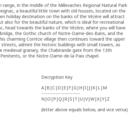
range, in the middle of the Millevaches Regional Natural Park
reignac, a beautiful little town with old houses, located on the
n holiday destination on the banks of the Vézère will attract
ut also for the beautiful nature, which is ideal for recreational
nac, head towards the banks of the Vézère, where you will have
y bridge, the Gothic church of Notre-Dame-des-Bans, and the
this charming Corrèze village then continues toward the upper
streets, admire the historic buildings with small towers, as
e medieval granary, the Chabirande gate from the 13th
 Penitents, or the Notre-Dame-de-la-Paix chapel.
Decryption Key
A|B|C|D|E|F|G|H|I|J|K|L|M
-------------------------
N|O|P|Q|R|S|T|U|V|W|X|Y|Z
(letter above equals below, and vice versa)