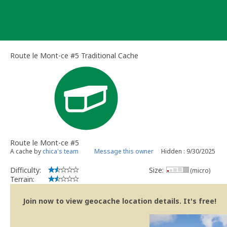
Skip
to
content
Route le Mont-ce #5 Traditional Cache
Route le Mont-ce #5
A cache by
chica's team
Message this owner
Hidden : 9/30/2025
Difficulty:
Size:
(micro)
Terrain:
Join now to view geocache location details. It's free!