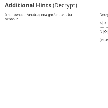
Additional Hints
(
Decrypt
)
à har oenapur/unatraq nna gnx/unatvat ba
Decr
oenapur
A|B|
-------
N|O
(lett