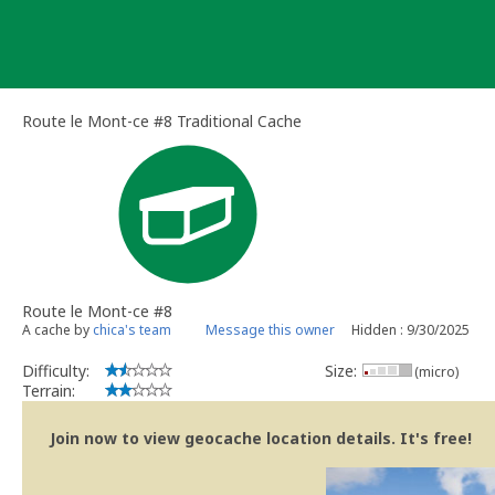
Skip
to
content
Route le Mont-ce #8 Traditional Cache
Route le Mont-ce #8
A cache by
chica's team
Message this owner
Hidden : 9/30/2025
Difficulty:
Size:
(micro)
Terrain:
Join now to view geocache location details. It's free!