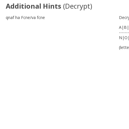
Additional Hints
(
Decrypt
)
qnaf ha Fcne/va fcne
Decr
A|B|
-------
N|O
(lett