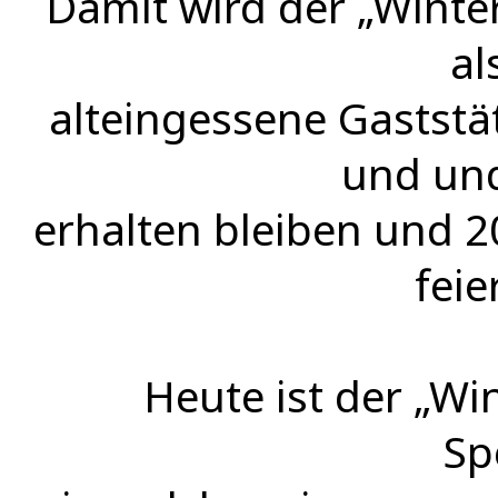
Damit wird der „Winte
al
alteingessene Gaststä
und und
erhalten bleiben und 2
fei
Heute ist der „Wi
Sp