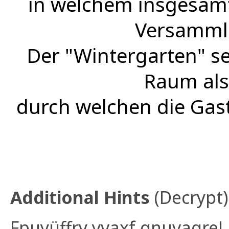
in welchem insgesamt
Versamml
Der "Wintergarten" se
Raum als 
durch welchen die Gas
Additional Hints
(
Decrypt
)
Fpuyüffry yvaxf qnuvagre!