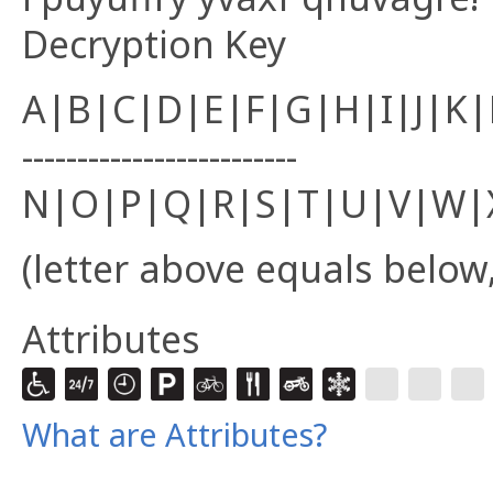
Decryption Key
A|B|C|D|E|F|G|H|I|J|K
-------------------------
N|O|P|Q|R|S|T|U|V|W|
(letter above equals below,
Attributes
What are Attributes?