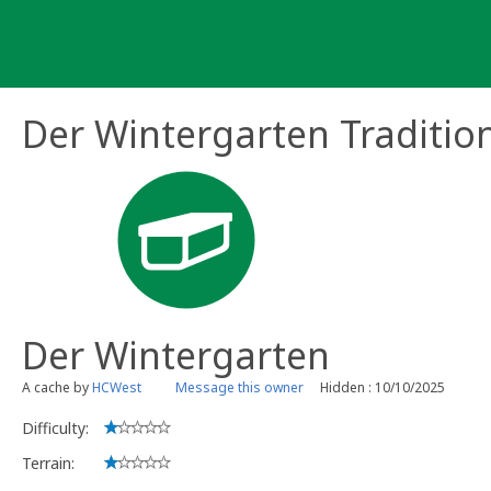
Skip
to
content
Der Wintergarten Traditio
Der Wintergarten
A cache by
HCWest
Message this owner
Hidden : 10/10/2025
Difficulty:
Terrain: