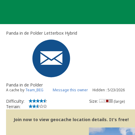
Skip
to
content
Panda in de Polder Letterbox Hybrid
Panda in de Polder
A cache by
Team_BEG
Message this owner
Hidden : 5/23/2026
Difficulty:
Size:
(large)
Terrain:
Join now to view geocache location details. It's free!