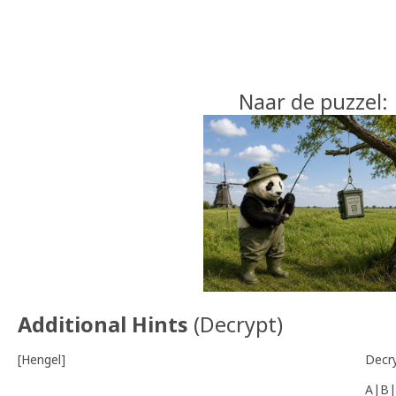
Naar de puzzel:
Additional Hints
(
Decrypt
)
[Hengel]
Decr
A|B|