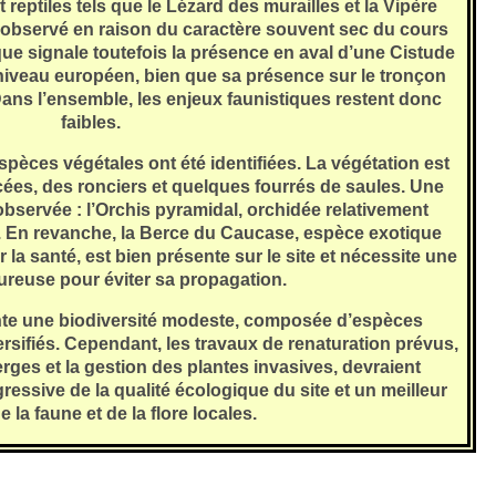
 reptiles tels que le Lézard des murailles et la Vipère
 observé en raison du caractère souvent sec du cours
ue signale toutefois la présence en aval d’une Cistude
iveau européen, bien que sa présence sur le tronçon
ans l’ensemble, les enjeux faunistiques restent donc
faibles.
espèces végétales ont été identifiées. La végétation est
ées, des ronciers et quelques fourrés de saules. Une
bservée : l’Orchis pyramidal, orchidée relativement
. En revanche, la Berce du Caucase, espèce exotique
a santé, est bien présente sur le site et nécessite une
ureuse pour éviter sa propagation.
ente une biodiversité modeste, composée d’espèces
sifiés. Cependant, les travaux de renaturation prévus,
erges et la gestion des plantes invasives, devraient
essive de la qualité écologique du site et un meilleur
e la faune et de la flore locales.