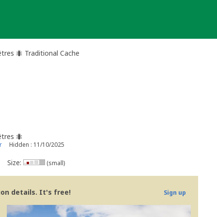
êtres 🐜 Traditional Cache
êtres 🐜
r
Hidden : 11/10/2025
Size:
(small)
n details. It's free!
Sign up