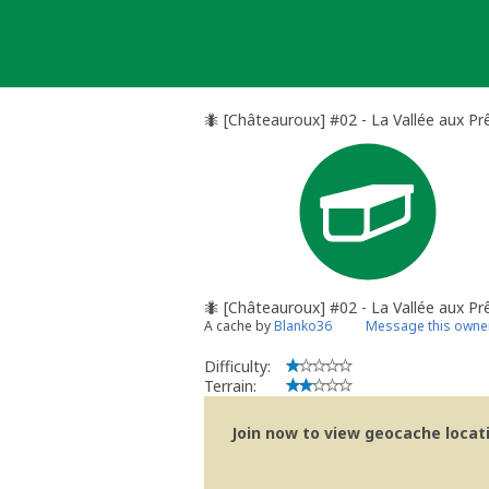
Skip
to
content
🐜 [Châteauroux] #02 - La Vallée aux Pr
🐜 [Châteauroux] #02 - La Vallée aux Pr
A cache by
Blanko36
Message this owne
Difficulty:
Terrain:
Join now to view geocache locatio