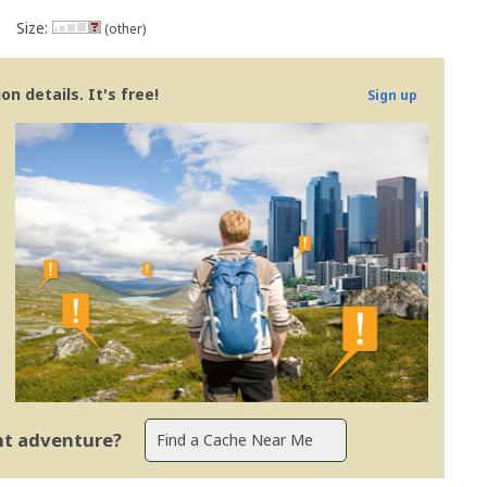
Size:
(other)
n details. It's free!
Sign up
ent adventure?