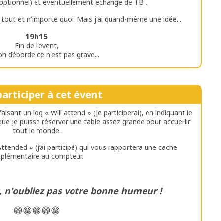
optionnel) et éventuellement échange de TB .
 tout et n'importe quoi. Mais j'ai quand-même une idée...
19h15
Fin de l'event,
on déborde ce n'est pas grave...
articiper à cet évent
aisant un log « Will attend » (je participerai), en indiquant le
e je puisse réserver une table assez grande pour accueillir
tout le monde.
 Attended » (j’ai participé) qui vous rapportera une cache
pplémentaire au compteur.
t, n'oubliez pas votre bonne humeur
!
😁😁😁😁😁