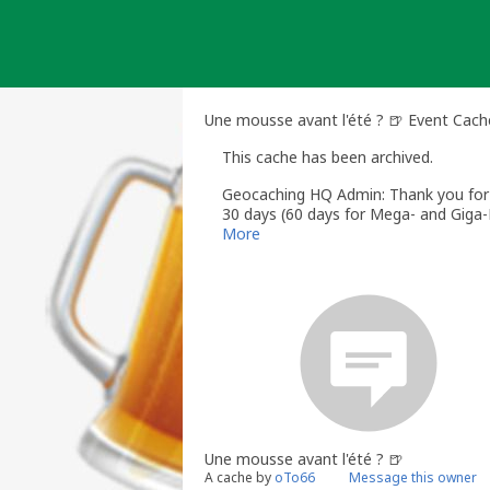
Skip
to
content
Une mousse avant l'été ? 🍺 Event Cach
This cache has been archived.
Geocaching HQ Admin: Thank you for h
30 days (60 days for Mega- and Giga-E
More
Une mousse avant l'été ? 🍺
A cache by
oTo66
Message this owner