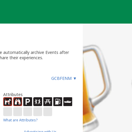
 automatically archive Events after
hare their experiences.
GCBFENM
▼
Attributes
What are Attributes?
Advertising with Us