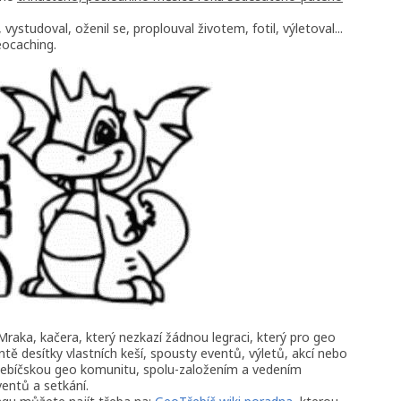
vystudoval, oženil se, proplouval životem, fotil, výletoval...
eocaching.
raka, kačera, který nezkazí žádnou legraci, který pro geo
ě desítky vlastních keší, spousty eventů, výletů, akcí nebo
 třebíčskou geo komunitu, spolu-založením a vedením
entů a setkání.