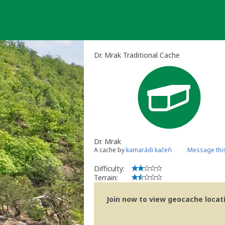
Skip
to
content
Dr. Mrak Traditional Cache
Dr. Mrak
A cache by
kamarádi kačeři
Message thi
Difficulty:
Terrain:
Join now to view geocache locatio