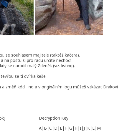
 se souhlasem majitele (taktéž kačera).
í a na poštu si pro radu určitě nechoď.
y se narodil malý Zdeněk (viz. listing).
evřou se ti dvířka keše.
a a změň kód... no a v originálním logu můžeš vzkázat Drakovi
ok]
Decryption Key
A|B|C|D|E|F|G|H|I|J|K|L|M