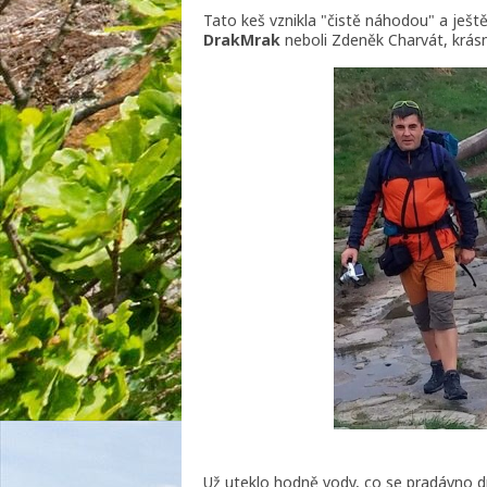
Tato keš vznikla "čistě náhodou" a ješt
DrakMrak
neboli Zdeněk Charvát, krásn
Už uteklo hodně vody, co se pradávno 