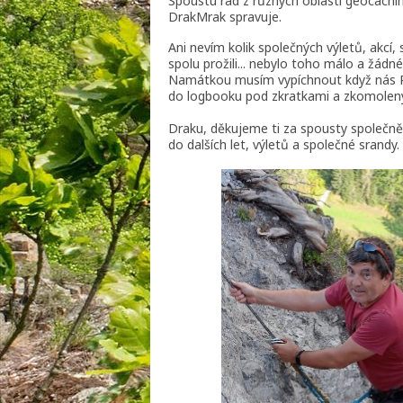
Spoustu rad z různých oblastí geocachi
DrakMrak spravuje.
Ani nevím kolik společných výletů, akcí, 
spolu prožili... nebylo toho málo a žádn
Namátkou musím vypíchnout když nás Pe
do logbooku pod zkratkami a zkomolený
Draku, děkujeme ti za spousty společně p
do dalších let, výletů a společné srandy.