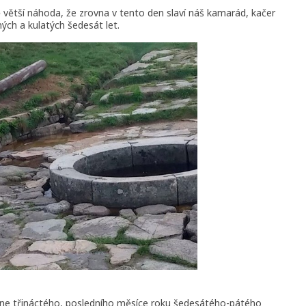
ě větší náhoda, že zrovna v tento den slaví náš kamarád, kačer
ých a kulatých šedesát let.
dne
třináctého, posledního měsíce roku šedesátého-pátého