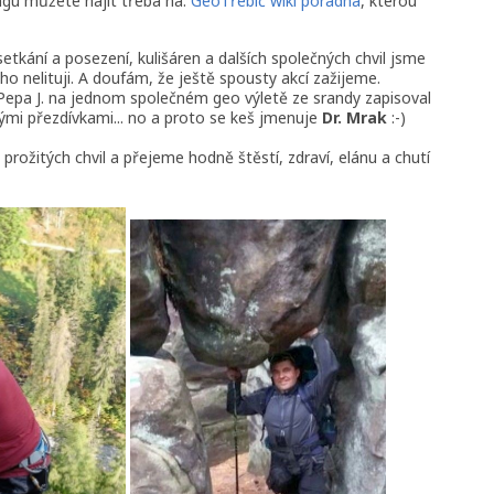
ngu můžete najít třeba na:
GeoTřebíč wiki poradna
, kterou
setkání a posezení, kulišáren a dalších společných chvil jsme
ého nelituji. A doufám, že ještě spousty akcí zažijeme.
pa J. na jednom společném geo výletě ze srandy zapisoval
mi přezdívkami... no a proto se keš jmenuje
Dr. Mrak
:-)
rožitých chvil a přejeme hodně štěstí, zdraví, elánu a chutí