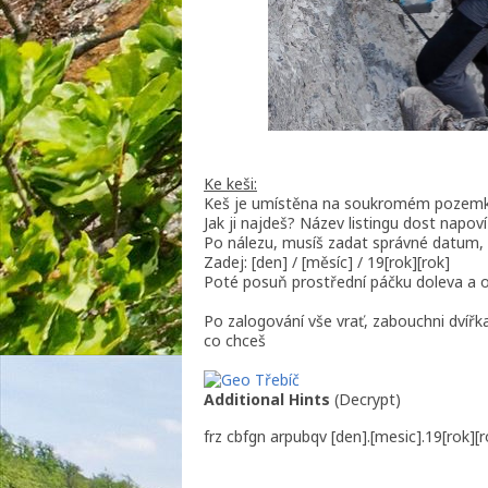
Ke keši:
Keš je umístěna na soukromém pozemku,
Jak ji najdeš? Název listingu dost napov
Po nálezu, musíš zadat správné datum, kd
Zadej: [den] / [měsíc] / 19[rok][rok]
Poté posuň prostřední páčku doleva a ot
Po zalogování vše vrať, zabouchni dvířk
co chceš
Additional Hints
(
Decrypt
)
frz cbfgn arpubqv [den].[mesic].19[rok][r