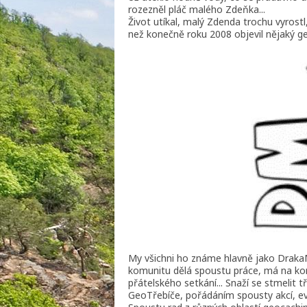
rozezněl pláč malého Zdeňka...
Život utíkal, malý Zdenda trochu vyrostl, 
než konečně roku 2008 objevil nějaký g
My všichni ho známe hlavně jako DrakaM
komunitu dělá spoustu práce, má na kont
přátelského setkání... Snaží se stmelit
GeoTřebíče, pořádáním spousty akcí, ev