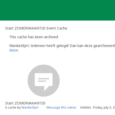
Skip
to
content
Start ZOMERVAKANTIE! Event Cache
This cache has been archived.
NienkeSlijm: Iedereen heeft gelogd! Dan kan deze gearchiveer
More
Start ZOMERVAKANTIE!
A cache by
NienkeSlijm
Message this owner
Hidden : Friday, July 3, 