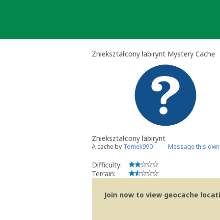
Skip
to
content
Zniekształcony labirynt Mystery Cache
Zniekształcony labirynt
A cache by
Tomek990
Message this own
Difficulty:
Terrain:
Join now to view geocache locatio