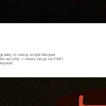
ogi dalej, to znaczy, że była fałszywa.
wolno się cofać — musisz zacząć od START.
ety/exit.