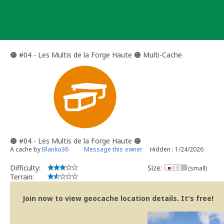
Skip
to
content
🟠​ #04 - Les Multis de la Forge Haute 🟠​ Multi-Cache
🟠​ #04 - Les Multis de la Forge Haute 🟠​
A cache by
Blanko36
Message this owner
Hidden : 1/24/2026
Difficulty:
Size:
(small)
Terrain:
Join now to view geocache location details. It's free!