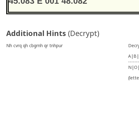
45.083 E 001 48.082
Additional Hints
(
Decrypt
)
Nh cvrq qh cbgrnh qr tnhpur
Decr
A|B|
-------
N|O
(lett