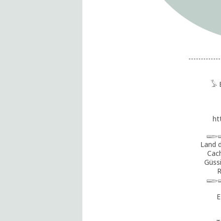
-------------
𓅥 
ht
𓆃
Land d
Cach
Güss
R
𓆃
E