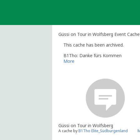
Skip
to
content
Güssi on Tour in Wolfsberg Event Cache
This cache has been archived.
B1Tho: Danke fürs Kommen
More
Güssi on Tour in Wolfsberg
A cache by
B1Tho Elite_Südburgenland
M