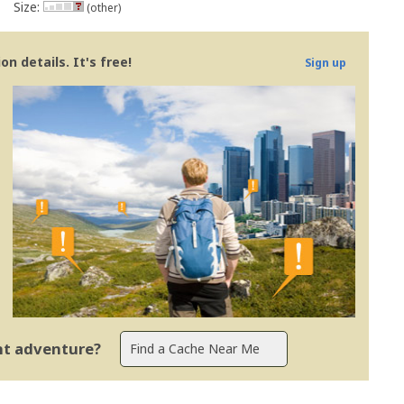
Size:
(other)
n details. It's free!
Sign up
ent adventure?