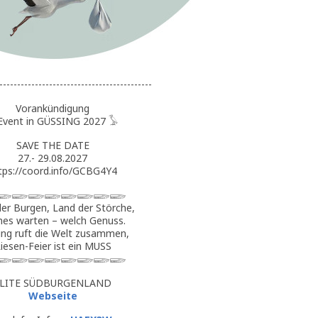
-------------------------------------------
Vorankündigung
Event in GÜSSING 2027 𓅥
SAVE THE DATE
27.- 29.08.2027
tps://coord.info/GCBG4Y4
𓆃𓆃𓆃𓆃𓆃𓆃𓆃𓆃
er Burgen, Land der Störche,
es warten – welch Genuss.
ing ruft die Welt zusammen,
iesen-Feier ist ein MUSS
𓆃𓆃𓆃𓆃𓆃𓆃𓆃𓆃
LITE SÜDBURGENLAND
Webseite