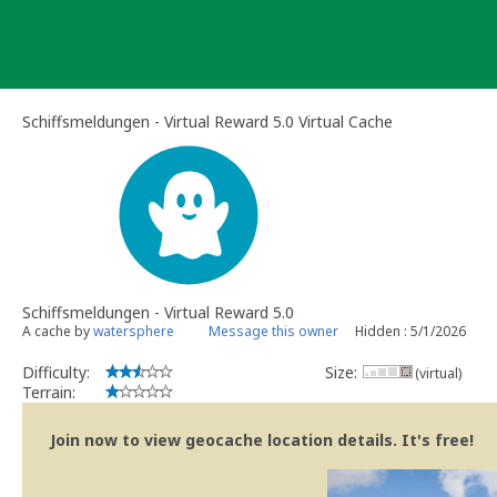
Skip
to
content
Schiffsmeldungen - Virtual Reward 5.0 Virtual Cache
Schiffsmeldungen - Virtual Reward 5.0
A cache by
watersphere
Message this owner
Hidden : 5/1/2026
Difficulty:
Size:
(virtual)
Terrain:
Join now to view geocache location details. It's free!