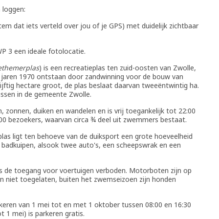
 loggen:
tem dat iets verteld over jou of je GPS) met duidelijk zichtbaar
P 3 een ideale fotolocatie.
ethemerplas
) is een recreatieplas ten zuid-oosten van Zwolle,
 de jaren 1970 ontstaan door zandwinning voor de bouw van
vijftig hectare groot, de plas beslaat daarvan tweeëntwintig ha.
lassen in de gemeente Zwolle.
zonnen, duiken en wandelen en is vrij toegankelijk tot 22:00
0.000 bezoekers, waarvan circa ¾ deel uit zwemmers bestaat.
las ligt ten behoeve van de duiksport een grote hoeveelheid
en badkuipen, alsook twee auto's, een scheepswrak en een
 is de toegang voor voertuigen verboden. Motorboten zijn op
n niet toegelaten, buiten het zwemseizoen zijn honden
rkeren van 1 mei tot en met 1 oktober tussen 08:00 en 16:30
t 1 mei) is parkeren gratis.