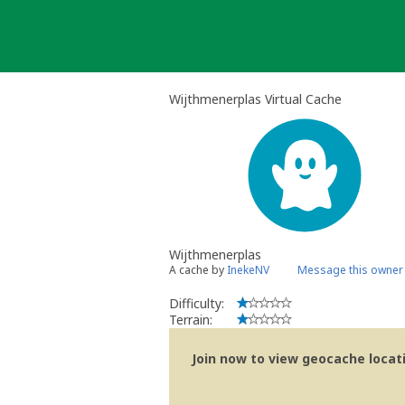
Skip
to
content
Wijthmenerplas Virtual Cache
Wijthmenerplas
A cache by
InekeNV
Message this owner
Difficulty:
Terrain:
Join now to view geocache locatio