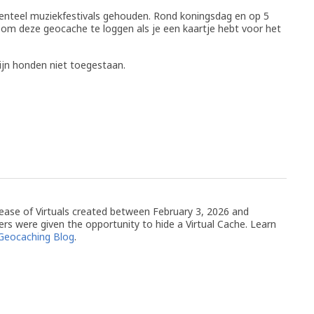
enteel muziekfestivals gehouden. Rond koningsdag en op 5
k om deze geocache te loggen als je een kaartje hebt voor het
 zijn honden niet toegestaan.
release of Virtuals created between February 3, 2026 and
rs were given the opportunity to hide a Virtual Cache. Learn
Geocaching Blog
.