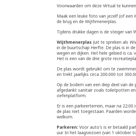
Voorwaarden om deze Virtual te kunnen
Maak een leuke foto van jezelf (of een i
de brug en de Wijthmenerplas.
Tijdens drukke dagen is de steiger van W
Wijthmenerplas
(uit te spreken als
Wi
in de buurtschap Herfte. De plas is in
wegen en dijken. Het hele gebied is ca. 
Het is een van de drie grote recreatiep
De plas wordt gebruikt om te zwemmen, 
en trekt jaarlijks circa 200.000 tot 30
Op de bodem van een diep deel van de p
afgedankt sanitair zoals toiletpotten 
oefenplatform.
Er is een parkeerterrein, maar na 22:00
de plas niet toegestaan. Paarden worde
welkom.
Parkeren:
Voor auto's is er betaald pa
uur. In het laagseizoen (van 1 oktober to