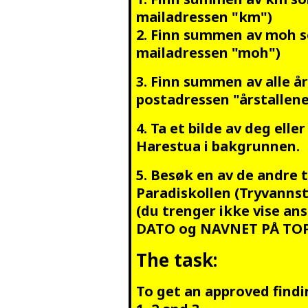
mailadressen "km")
2. Finn summen av moh so
mailadressen "moh")
3. Finn summen av alle års
postadressen "årstallene
4. Ta et bilde av deg ell
Harestua i bakgrunnen.
5. Besøk en av de andre 
Paradiskollen (Tryvannstå
(du trenger ikke vise a
DATO og NAVNET PÅ TOPPE
The task:
To get an approved findi