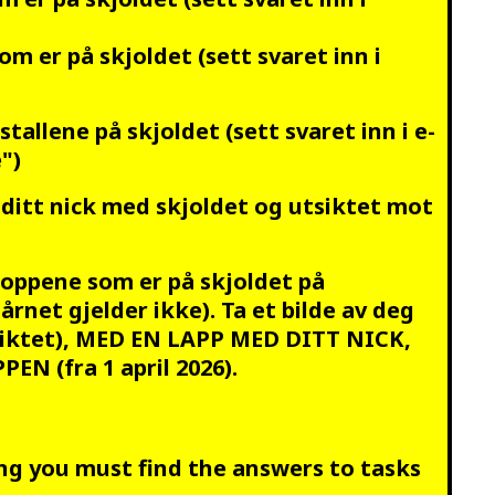
m er på skjoldet (sett svaret inn i
tallene på skjoldet (sett svaret inn i e-
")
er ditt nick med skjoldet og utsiktet mot
toppene som er på skjoldet på
rnet gjelder ikke). Ta et bilde av deg
nsiktet), MED EN LAPP MED DITT NICK,
N (fra 1 april 2026).
ng you must find the answers to tasks