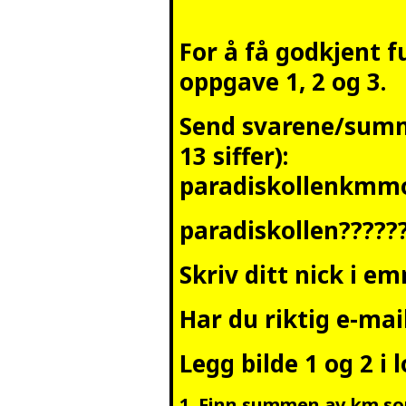
For å få godkjent 
oppgave 1, 2 og 3.
Send svarene/summ
13 siffer):
paradiskollenkmm
paradiskollen????
Skriv ditt nick i em
Har du riktig
e-mail
Legg bilde 1 og 2 i 
1. Finn summen av km som