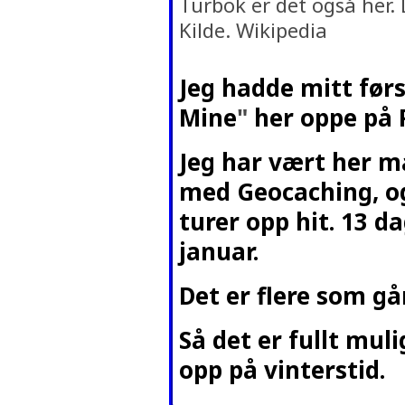
Turbok er det også her.
Kilde. Wikipedia
Jeg hadde mitt før
Mine
"
her
oppe på P
Jeg har vært her m
med Geocaching, og
turer opp hit. 13 da
januar.
Det er flere som gå
Så det er fullt mul
opp på vinterstid.