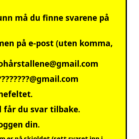
funn må du finne svarene på
en på e-post (uten komma,
ohårstallene@gmail.com
?????????@gmail.com
nefeltet.
 får du svar tilbake.
loggen din.
 er på skjoldet (sett svaret inn i