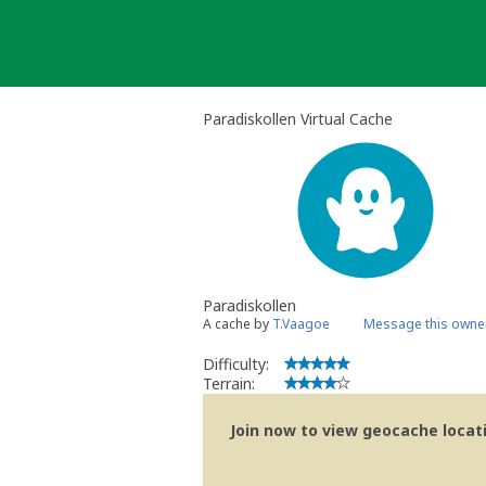
Skip
to
content
Paradiskollen Virtual Cache
Paradiskollen
A cache by
T.Vaagoe
Message this owne
Difficulty:
Terrain:
Join now to view geocache locatio