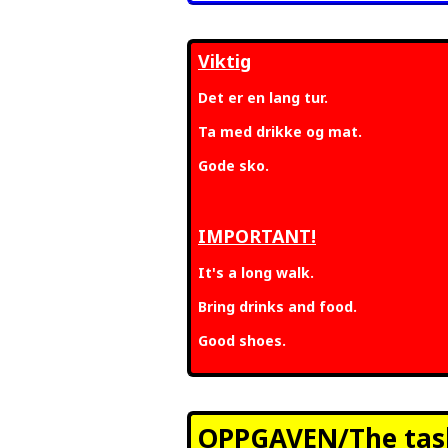
Viktig
Det er en lang tur.
Ta med drikke og mat.
Gode sko.
IMPORTANT!
It's a long walk.
Bring drinks and food.
Good shoes.
OPPGAVEN/The tas