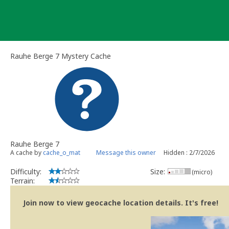
Skip
to
content
Rauhe Berge 7 Mystery Cache
Rauhe Berge 7
A cache by
cache_o_mat
Message this owner
Hidden : 2/7/2026
Difficulty:
Size:
(micro)
Terrain:
Join now to view geocache location details. It's free!