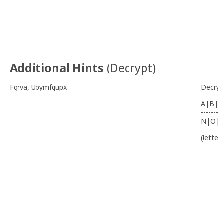
Additional Hints
(
Decrypt
)
Fgrva, Ubymfgüpx
Decr
A|B|
-------
N|O
(lett