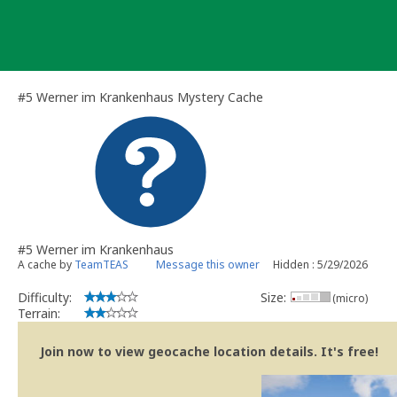
Skip
to
content
#5 Werner im Krankenhaus Mystery Cache
#5 Werner im Krankenhaus
A cache by
TeamTEAS
Message this owner
Hidden : 5/29/2026
Difficulty:
Size:
(micro)
Terrain:
Join now to view geocache location details. It's free!